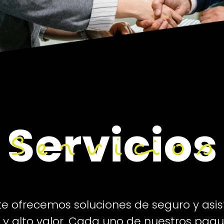
Servicios
Servicios
te ofrecemos soluciones de seguro y asi
 y alto valor. Cada uno de nuestros paq