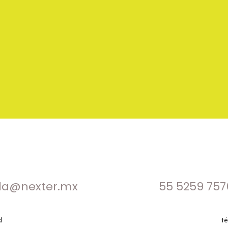
la@nexter.mx
55 5259 757
d
t