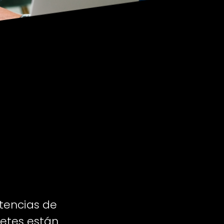
stencias de
uetes están